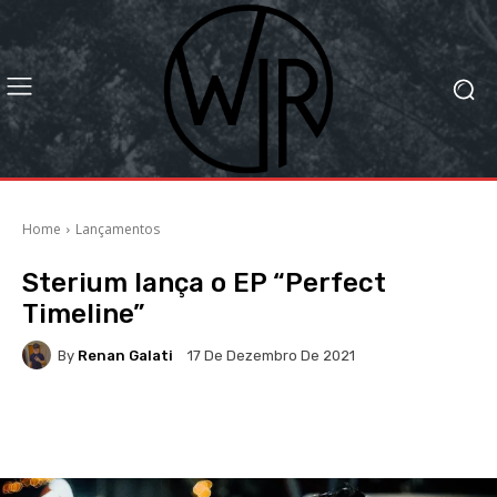
Home
Lançamentos
Sterium lança o EP “Perfect
Timeline”
By
Renan Galati
17 De Dezembro De 2021
Facebook
X
WhatsApp
Li