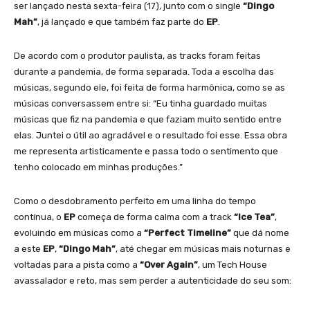
ser lançado nesta sexta-feira (17), junto com o single
“Dingo
Mah”
, já lançado e que também faz parte do
EP
.
De acordo com o produtor paulista, as tracks foram feitas
durante a pandemia, de forma separada. Toda a escolha das
músicas, segundo ele, foi feita de forma harmônica, como se as
músicas conversassem entre si: “Eu tinha guardado muitas
músicas que fiz na pandemia e que faziam muito sentido entre
elas. Juntei o útil ao agradável e o resultado foi esse. Essa obra
me representa artisticamente e passa todo o sentimento que
tenho colocado em minhas produções.”
Como o desdobramento perfeito em uma linha do tempo
contínua, o
EP
começa de forma calma com a track
“Ice Tea”
,
evoluindo em músicas como a
“Perfect Timeline”
que dá nome
a este
EP
,
“Dingo Mah”
, até chegar em músicas mais noturnas e
voltadas para a pista como a
“Over Again”
, um Tech House
avassalador e reto, mas sem perder a autenticidade do seu som: