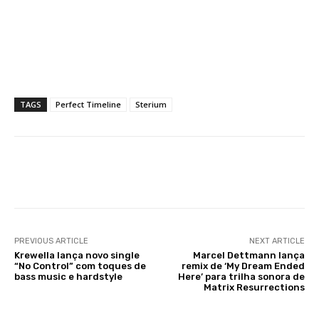
TAGS
Perfect Timeline
Sterium
Facebook
X
WhatsApp
Li
PREVIOUS ARTICLE
NEXT ARTICLE
Krewella lança novo single
Marcel Dettmann lança
“No Control” com toques de
remix de ‘My Dream Ended
bass music e hardstyle
Here’ para trilha sonora de
Matrix Resurrections