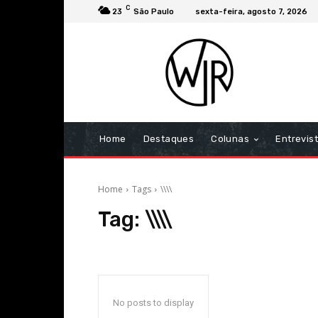
C
23
São Paulo
sexta-feira, agosto 7, 2026
Home
Destaques
Colunas
Entrevis
Home
Tags
\\\\
Tag:
\\\\
No posts to display