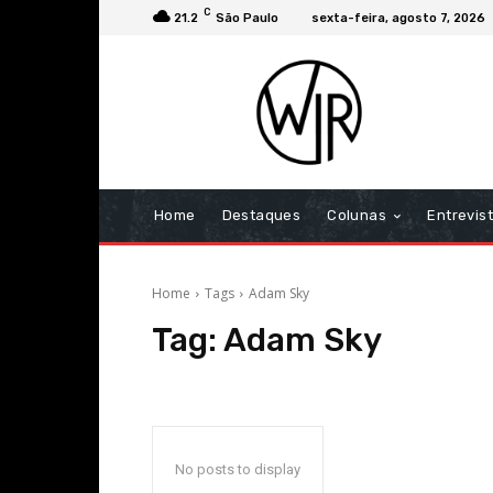
C
21.2
São Paulo
sexta-feira, agosto 7, 2026
Home
Destaques
Colunas
Entrevis
Home
Tags
Adam Sky
Tag:
Adam Sky
No posts to display