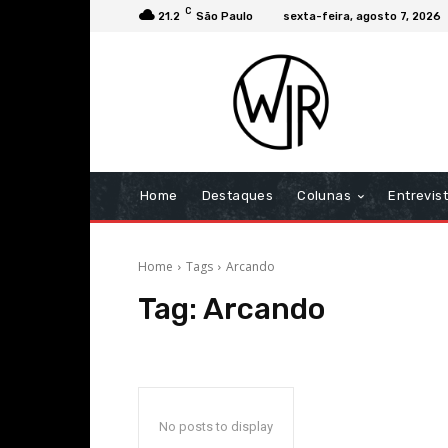
C
21.2
São Paulo
sexta-feira, agosto 7, 2026
Home
Destaques
Colunas
Entrevis
Home
Tags
Arcando
Tag:
Arcando
No posts to display