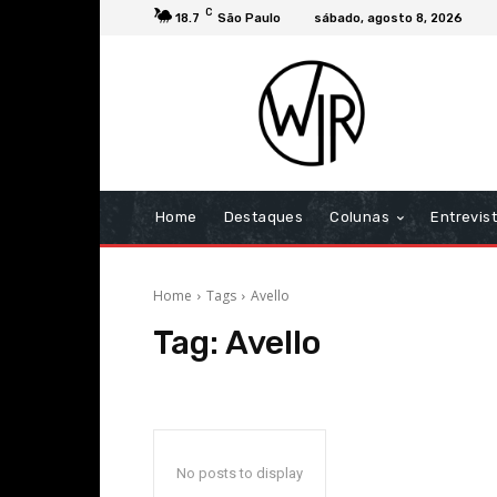
C
18.7
São Paulo
sábado, agosto 8, 2026
Home
Destaques
Colunas
Entrevis
Home
Tags
Avello
Tag:
Avello
No posts to display