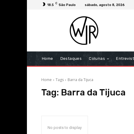
C
18.5
São Paulo
sábado, agosto 8, 2026
Home
Destaques
Colunas
Entrevis
Home
Tags
Barra da Tijuca
Tag:
Barra da Tijuca
No posts to display