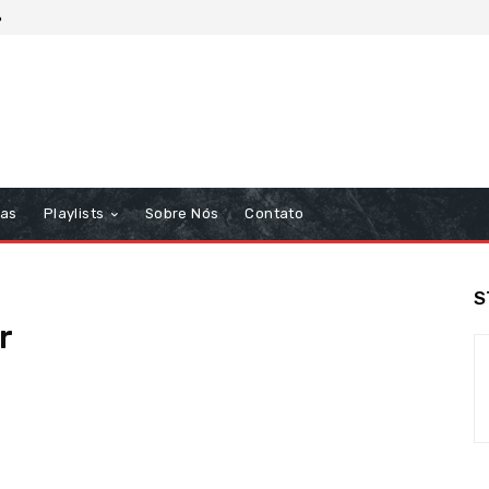
6
tas
Playlists
Sobre Nós
Contato
S
r