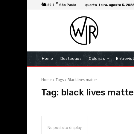
C
22.7
São Paulo
quarta-feira, agosto 5, 202
Home
Destaques
Colunas
Entrevis
Home
Tags
Black lives matter
Tag:
black lives matte
No posts to display