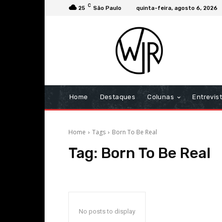
C
25
São Paulo
quinta-feira, agosto 6, 2026
Home
Destaques
Colunas
Entrevis
Home
Tags
Born To Be Real
Tag:
Born To Be Real
No posts to display