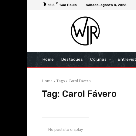
C
18.5
São Paulo
sábado, agosto 8, 2026
Home
Destaques
Colunas
Entrevis
Home
Tags
Carol Fávero
Tag:
Carol Fávero
No posts to display