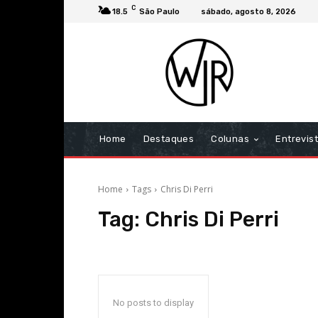
C
18.5
São Paulo
sábado, agosto 8, 2026
Home
Destaques
Colunas
Entrevis
Home
Tags
Chris Di Perri
Tag:
Chris Di Perri
No posts to display