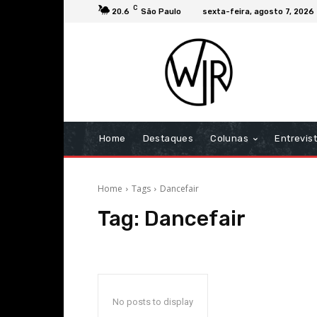
C
20.6
São Paulo
sexta-feira, agosto 7, 2026
Home
Destaques
Colunas
Entrevis
Home
Tags
Dancefair
Tag:
Dancefair
No posts to display