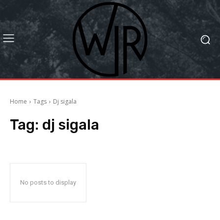
Home
Tags
Dj sigala
Tag:
dj sigala
No posts to display