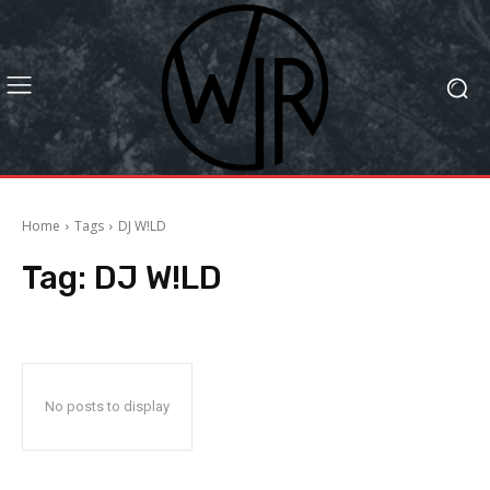
Home
Tags
DJ W!LD
Tag:
DJ W!LD
No posts to display