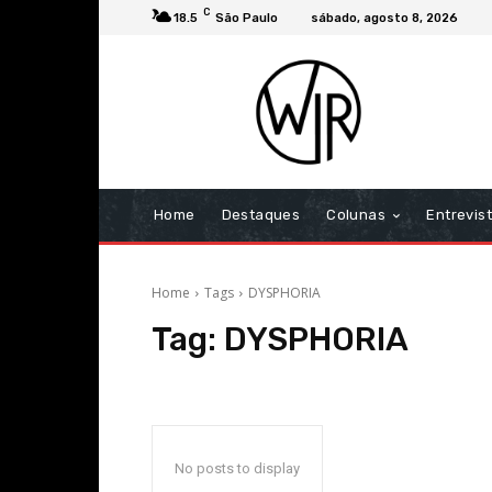
C
18.5
São Paulo
sábado, agosto 8, 2026
Home
Destaques
Colunas
Entrevis
Home
Tags
DYSPHORIA
Tag:
DYSPHORIA
No posts to display