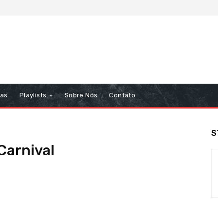
tas
Playlists
Sobre Nós
Contato
S
Carnival