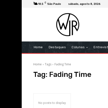
C
18.5
São Paulo
sábado, agosto 8, 2026
Home
Destaques
Colunas
Entrevis
Home
Tags
Fading Time
Tag:
Fading Time
No posts to display