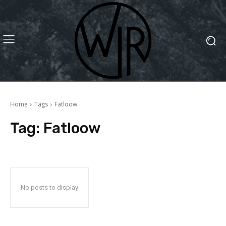
Home
Tags
Fatloow
Tag:
Fatloow
No posts to display