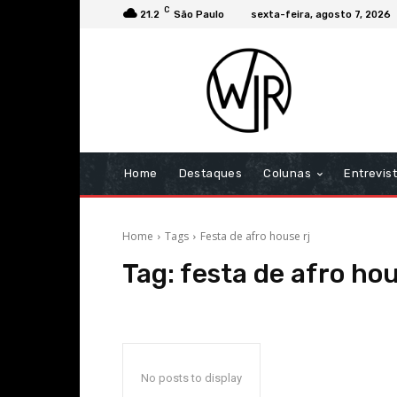
C
21.2
São Paulo
sexta-feira, agosto 7, 2026
Home
Destaques
Colunas
Entrevis
Home
Tags
Festa de afro house rj
Tag:
festa de afro hou
No posts to display