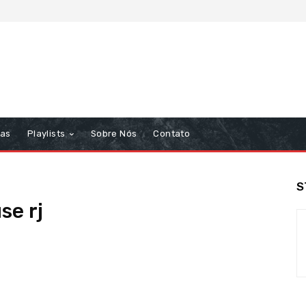
tas
Playlists
Sobre Nós
Contato
S
se rj