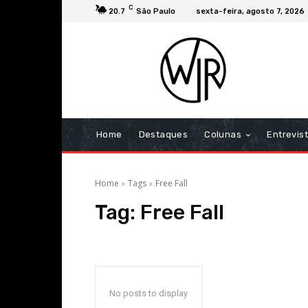
C
20.7
São Paulo
sexta-feira, agosto 7, 2026
Home
Destaques
Colunas
Entrevis
Home
Tags
Free Fall
Tag:
Free Fall
No posts to display