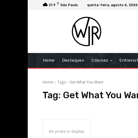
C
21.9
São Paulo
quinta-feira, agosto 6, 2026
Home
Destaques
Colunas
Entrevis
Home
Tags
Get What You Want
Tag:
Get What You Wa
No posts to display