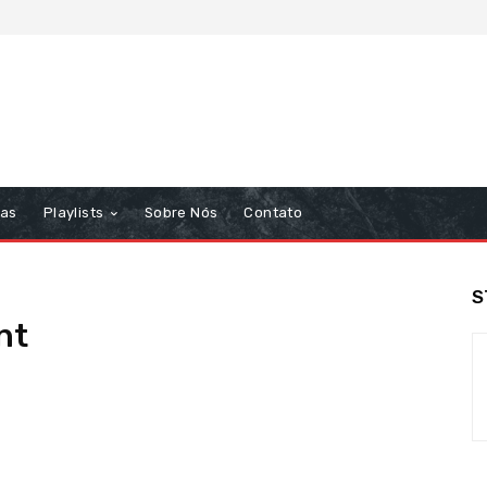
tas
Playlists
Sobre Nós
Contato
S
nt