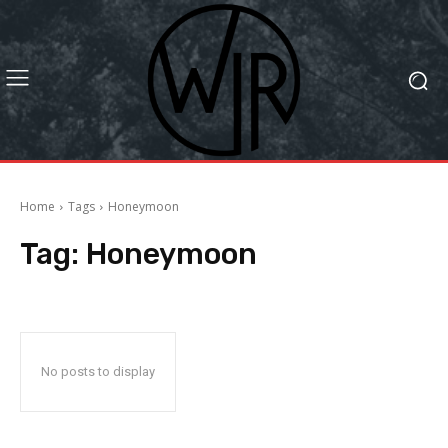
Home
Tags
Honeymoon
Tag:
Honeymoon
No posts to display