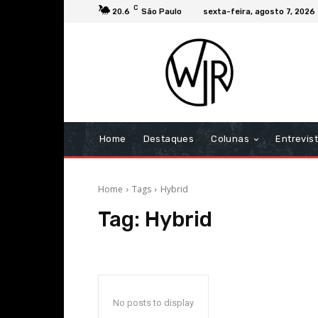
C
20.6
São Paulo
sexta-feira, agosto 7, 2026
Home
Destaques
Colunas
Entrevis
Home
Tags
Hybrid
Tag:
Hybrid
No posts to display