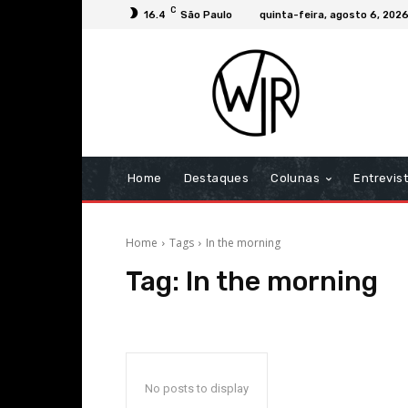
C
16.4
São Paulo
quinta-feira, agosto 6, 202
Home
Destaques
Colunas
Entrevis
Home
Tags
In the morning
Tag:
In the morning
No posts to display