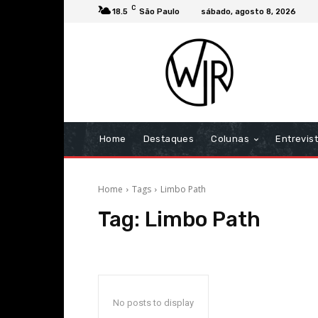
C
18.5
São Paulo
sábado, agosto 8, 2026
Home
Destaques
Colunas
Entrevis
Home
Tags
Limbo Path
Tag:
Limbo Path
No posts to display