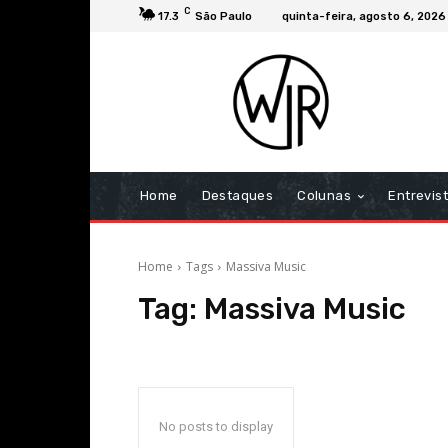
C
17.3
São Paulo
quinta-feira, agosto 6, 2026
Home
Destaques
Colunas
Entrevis
Home
Tags
Massiva Music
Tag:
Massiva Music
No posts to display