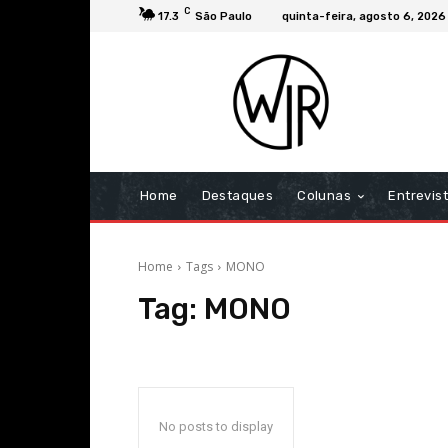
C
17.3
São Paulo
quinta-feira, agosto 6, 2026
Home
Destaques
Colunas
Entrevis
Home
Tags
MONO
Tag:
MONO
No posts to display