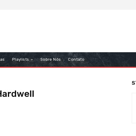
tas
Playlists
Sobre Nós
Contato
S
Hardwell