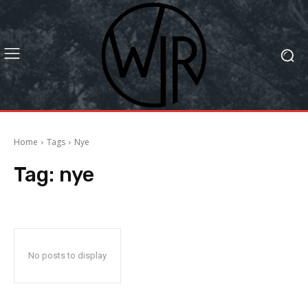
Home
Tags
Nye
Tag:
nye
No posts to display