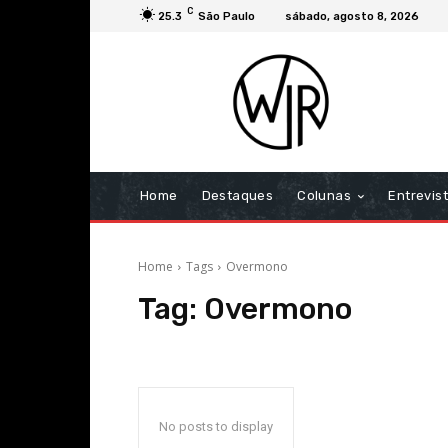
C
25.3
São Paulo
sábado, agosto 8, 2026
Home
Destaques
Colunas
Entrevis
Home
Tags
Overmono
Tag:
Overmono
No posts to display