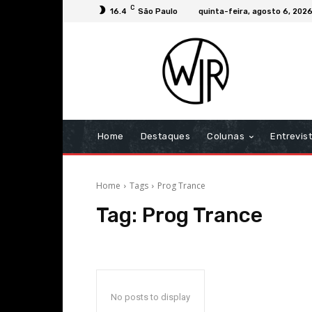
C
16.4
São Paulo
quinta-feira, agosto 6, 202
Home
Destaques
Colunas
Entrevis
Home
Tags
Prog Trance
Tag:
Prog Trance
No posts to display