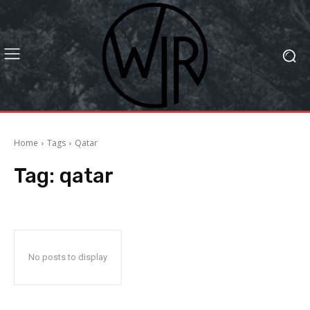
Home
Tags
Qatar
Tag:
qatar
No posts to display