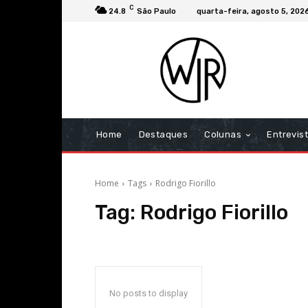
C
24.8
São Paulo
quarta-feira, agosto 5, 202
Home
Destaques
Colunas
Entrevis
Home
Tags
Rodrigo Fiorillo
Tag:
Rodrigo Fiorillo
No posts to display