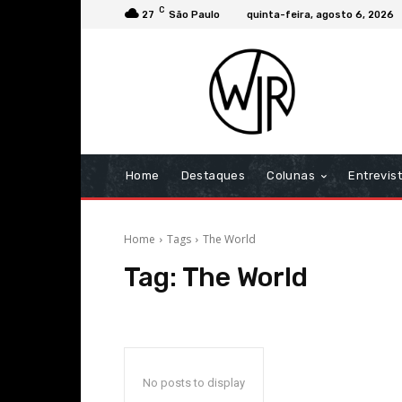
C
27
São Paulo
quinta-feira, agosto 6, 2026
Home
Destaques
Colunas
Entrevis
Home
Tags
The World
Tag:
The World
No posts to display