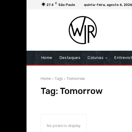
C
27.4
São Paulo
quinta-feira, agosto 6, 202
Home
Destaques
Colunas
Entrevis
Home
Tags
Tomorrow
Tag:
Tomorrow
No posts to display