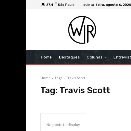
C
27.4
São Paulo
quinta-feira, agosto 6, 202
Home
Destaques
Colunas
Entrevis
Home
Tags
Travis Scott
Tag:
Travis Scott
No posts to display