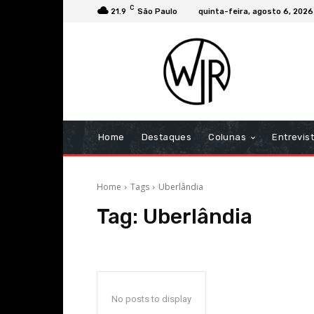
C
21.9
São Paulo
quinta-feira, agosto 6, 2026
Home
Destaques
Colunas
Entrevis
Home
Tags
Uberlândia
Tag:
Uberlândia
No posts to display