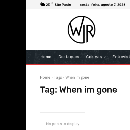
C
23
São Paulo
sexta-feira, agosto 7, 2026
Home
Destaques
Colunas
Entrevis
Home
Tags
When im gone
Tag:
When im gone
No posts to display