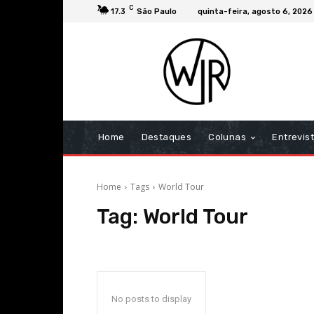
C
17.3
São Paulo
quinta-feira, agosto 6, 2026
Home
Destaques
Colunas
Entrevis
Home
Tags
World Tour
Tag:
World Tour
No posts to display