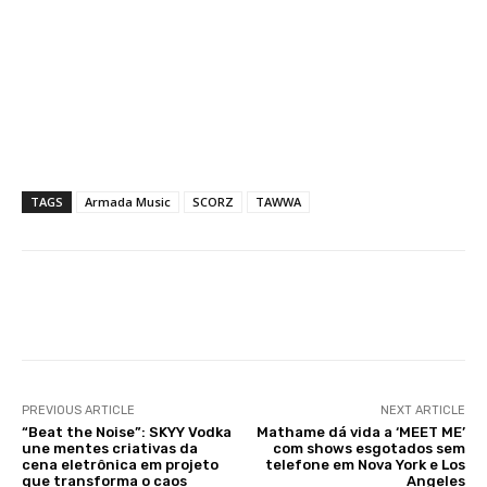
TAGS
Armada Music
SCORZ
TAWWA
Facebook
X
WhatsApp
Li
PREVIOUS ARTICLE
NEXT ARTICLE
“Beat the Noise”: SKYY Vodka
Mathame dá vida a ‘MEET ME’
une mentes criativas da
com shows esgotados sem
cena eletrônica em projeto
telefone em Nova York e Los
que transforma o caos
Angeles