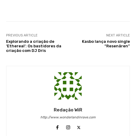
Facebook
X
WhatsApp
Li
PREVIOUS ARTICLE
NEXT ARTICLE
Explorando a criação de
Kasbo lança novo single
‘Ethereal’: Os bastidores da
“Resenären”
criação com DJ Dris
Redação WiR
http://www.wonderlandinrave.com