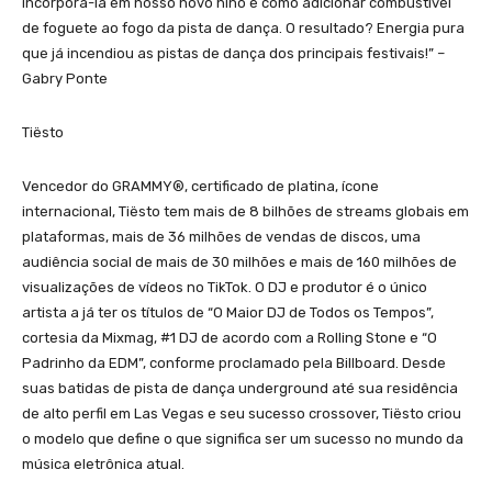
incorporá-la em nosso novo hino é como adicionar combustível
de foguete ao fogo da pista de dança. O resultado? Energia pura
que já incendiou as pistas de dança dos principais festivais!” –
Gabry Ponte
Tiësto
Vencedor do GRAMMY®, certificado de platina, ícone
internacional, Tiësto tem mais de 8 bilhões de streams globais em
plataformas, mais de 36 milhões de vendas de discos, uma
audiência social de mais de 30 milhões e mais de 160 milhões de
visualizações de vídeos no TikTok. O DJ e produtor é o único
artista a já ter os títulos de “O Maior DJ de Todos os Tempos”,
cortesia da Mixmag, #1 DJ de acordo com a Rolling Stone e “O
Padrinho da EDM”, conforme proclamado pela Billboard. Desde
suas batidas de pista de dança underground até sua residência
de alto perfil em Las Vegas e seu sucesso crossover, Tiësto criou
o modelo que define o que significa ser um sucesso no mundo da
música eletrônica atual.