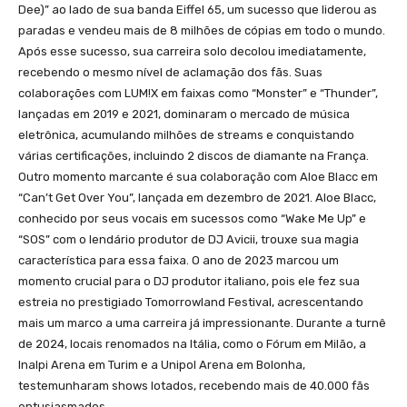
Dee)” ao lado de sua banda Eiffel 65, um sucesso que liderou as
paradas e vendeu mais de 8 milhões de cópias em todo o mundo.
Após esse sucesso, sua carreira solo decolou imediatamente,
recebendo o mesmo nível de aclamação dos fãs. Suas
colaborações com LUM!X em faixas como “Monster” e “Thunder”,
lançadas em 2019 e 2021, dominaram o mercado de música
eletrônica, acumulando milhões de streams e conquistando
várias certificações, incluindo 2 discos de diamante na França.
Outro momento marcante é sua colaboração com Aloe Blacc em
“Can’t Get Over You”, lançada em dezembro de 2021. Aloe Blacc,
conhecido por seus vocais em sucessos como “Wake Me Up” e
“SOS” com o lendário produtor de DJ Avicii, trouxe sua magia
característica para essa faixa. O ano de 2023 marcou um
momento crucial para o DJ produtor italiano, pois ele fez sua
estreia no prestigiado Tomorrowland Festival, acrescentando
mais um marco a uma carreira já impressionante. Durante a turnê
de 2024, locais renomados na Itália, como o Fórum em Milão, a
Inalpi Arena em Turim e a Unipol Arena em Bolonha,
testemunharam shows lotados, recebendo mais de 40.000 fãs
entusiasmados.