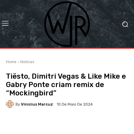
Home
Noticias
Tiësto, Dimitri Vegas & Like Mike e
Gabry Ponte criam remix de
“Mockingbird”
By
Vinicius Marcuz
10 De Maio De 2024
Facebook
X
WhatsApp
Li