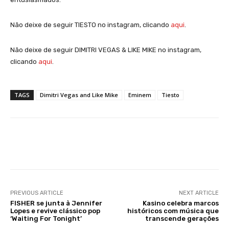
Não deixe de seguir TIESTO no instagram, clicando
aqui
.
Não deixe de seguir DIMITRI VEGAS & LIKE MIKE no instagram,
clicando
aqui
.
TAGS
Dimitri Vegas and Like Mike
Eminem
Tiesto
Facebook
X
WhatsApp
Li
PREVIOUS ARTICLE
NEXT ARTICLE
FISHER se junta à Jennifer
Kasino celebra marcos
Lopes e revive clássico pop
históricos com música que
‘Waiting For Tonight’
transcende gerações