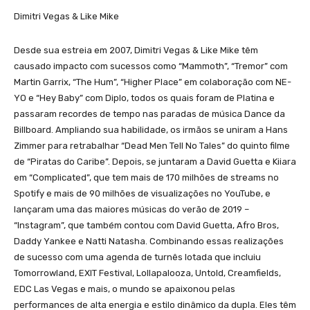
Dimitri Vegas & Like Mike
Desde sua estreia em 2007, Dimitri Vegas & Like Mike têm
causado impacto com sucessos como “Mammoth”, “Tremor” com
Martin Garrix, “The Hum”, “Higher Place” em colaboração com NE-
YO e “Hey Baby” com Diplo, todos os quais foram de Platina e
passaram recordes de tempo nas paradas de música Dance da
Billboard. Ampliando sua habilidade, os irmãos se uniram a Hans
Zimmer para retrabalhar “Dead Men Tell No Tales” do quinto filme
de “Piratas do Caribe”. Depois, se juntaram a David Guetta e Kiiara
em “Complicated”, que tem mais de 170 milhões de streams no
Spotify e mais de 90 milhões de visualizações no YouTube, e
lançaram uma das maiores músicas do verão de 2019 –
“Instagram”, que também contou com David Guetta, Afro Bros,
Daddy Yankee e Natti Natasha. Combinando essas realizações
de sucesso com uma agenda de turnês lotada que incluiu
Tomorrowland, EXIT Festival, Lollapalooza, Untold, Creamfields,
EDC Las Vegas e mais, o mundo se apaixonou pelas
performances de alta energia e estilo dinâmico da dupla. Eles têm