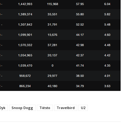
Dyk
Snoop Dogg
Tiësto
Travelbird
U2
X
WhatsApp
Linkedin
Telegram