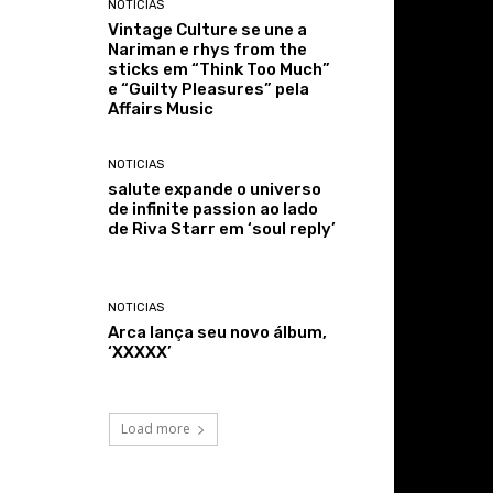
NOTICIAS
Vintage Culture se une a
Nariman e rhys from the
sticks em “Think Too Much”
e “Guilty Pleasures” pela
Affairs Music
NOTICIAS
salute expande o universo
de infinite passion ao lado
de Riva Starr em ‘soul reply’
NOTICIAS
Arca lança seu novo álbum,
‘XXXXX’
Load more