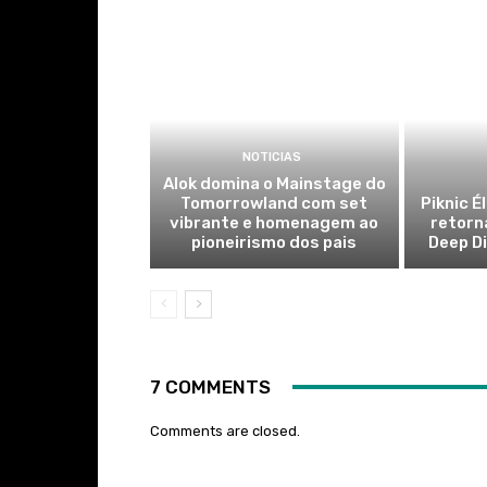
NOTICIAS
Alok domina o Mainstage do
Tomorrowland com set
Piknic É
vibrante e homenagem ao
retorn
pioneirismo dos pais
Deep Di
7 COMMENTS
Comments are closed.