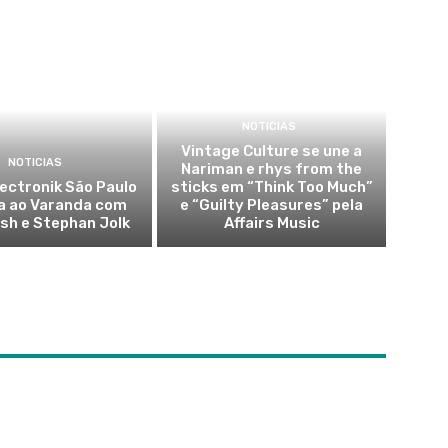
NOTICIAS
Vintage Culture se une a
NOTICIAS
Nariman e rhys from the
lectronik São Paulo
sticks em “Think Too Much”
a ao Varanda com
e “Guilty Pleasures” pela
sh e Stephan Jolk
Affairs Music