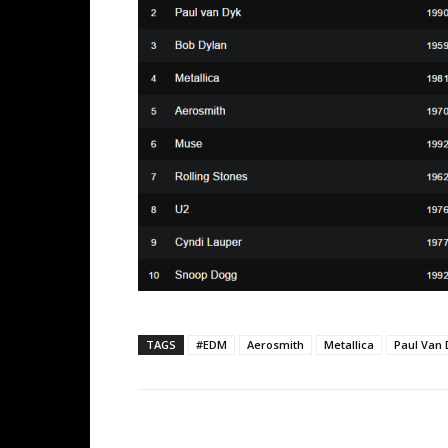
TAGS
#EDM
Aerosmith
Metallica
Paul Van 
Facebook
Share