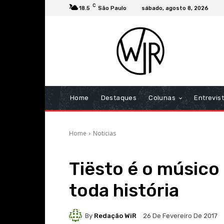
C
18.5
São Paulo
sábado, agosto 8, 2026
Home
Destaques
Colunas
Entrevis
Home
Noticias
Tiësto é o músico
toda história
By
Redação WiR
26 De Fevereiro De 2017