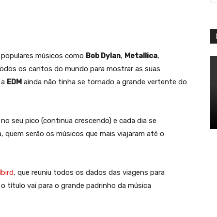
App
Linkedin
Telegram
s populares músicos como
Bob Dylan
,
Metallica
,
 todos os cantos do mundo para mostrar as suas
 a
EDM
ainda não tinha se tornado a grande vertente do
 no seu pico (continua crescendo) e cada dia se
ta, quem serão os músicos que mais viajaram até o
lbird
, que reuniu todos os dados das viagens para
o título vai para o grande padrinho da música