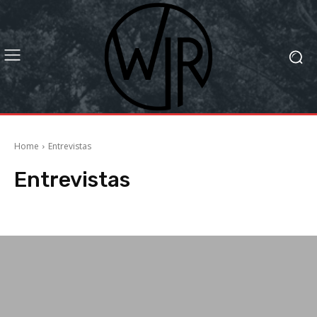
Home
Entrevistas
Entrevistas
Artigos
Colunas
Destaque
Editorial
Exclusivo