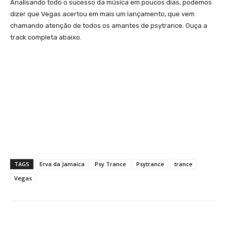
Analisando todo o sucesso da música em poucos dias, podemos
dizer que Vegas acertou em mais um lançamento, que vem
chamando atenção de todos os amantes de psytrance. Ouça a
track completa abaixo.
TAGS
Erva da Jamaica
Psy Trance
Psytrance
trance
Vegas
Facebook
X
WhatsApp
Li