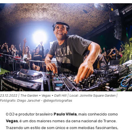
23.12.2022 | The Garden • Vegas • Daft Hill | Local: Joinville Square Garden |
Fotógrafo: Diego Jarschel - @diegofotografias
O DJ e produtor brasileiro
Paulo Vilela
, mais conhecido como
Vegas
, é um dos maiores nomes da cena nacional do Trance.
Trazendo um estilo de som único e com melodias fascinantes,