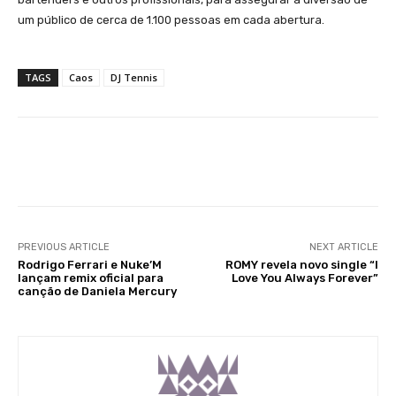
um público de cerca de 1.100 pessoas em cada abertura.
TAGS
Caos
DJ Tennis
Facebook
X
WhatsApp
Li
PREVIOUS ARTICLE
NEXT ARTICLE
Rodrigo Ferrari e Nuke’M
ROMY revela novo single “I
lançam remix oficial para
Love You Always Forever”
canção de Daniela Mercury