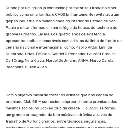
Criado por um grupo já conhecido por tratar seu trabalho e seu
público como uma família, o CAOS brilhantemente revitalizou um
galpão industrial na maior cidade do interior do Estado de São
Paulo e o transformou em um refúgio da house, do techno e de
grooves urbanos. Em mais de quatro anos de existência,
apresentou noites memoráveis com artistas da linha de frente do
cenário nacional e internacional, como, Pabllo Vittar, Linn da
Quebrada, Urias, Emicida, Gabriel O Pensador, Laurent Garnier,
Carl Craig, Nina Kraviz, Marcel Dettmann, ANNA, Marco Carola,
Recondite e Ellen Allien.
Com o objetivo inicial de trazer os artistas que não cabem no
premiado Club 88 — conhecido empreendimento premiado dos
mesmos sócios, no Jockey Club da cidade —, o CAOS se tornou
um grande propagador da boa música eletrônica através do
trabalho de 90 funcionários, entre técnicos, seguranças,
bartenders e outros profissionais, para assegurar a diversão de