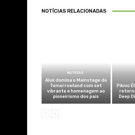
NOTÍCIAS RELACIONADAS
NOTICIAS
Alok domina o Mainstage do
Tomorrowland com set
Piknic É
vibrante e homenagem ao
retorn
pioneirismo dos pais
Deep Di