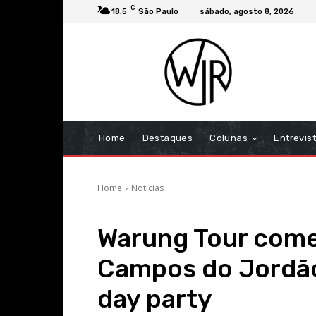
C
18.5
São Paulo
sábado, agosto 8, 2026
Home
Destaques
Colunas
Entrevis
Home
Noticias
Warung Tour com
Campos do Jordão
day party