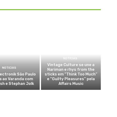
NOTICIAS
Vintage Culture se une a
NOTICIAS
Nariman e rhys from the
lectronik São Paulo
sticks em “Think Too Much”
a ao Varanda com
e “Guilty Pleasures” pela
sh e Stephan Jolk
Affairs Music