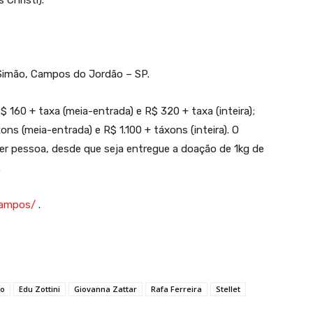
 Christi).
 Simão, Campos do Jordão – SP.
R$ 160 + taxa (meia-entrada) e R$ 320 + taxa (inteira);
ons (meia-entrada) e R$ 1.100 + táxons (inteira). O
uer pessoa, desde que seja entregue a doação de 1kg de
.
campos/
.
po
Edu Zottini
Giovanna Zattar
Rafa Ferreira
Stellet