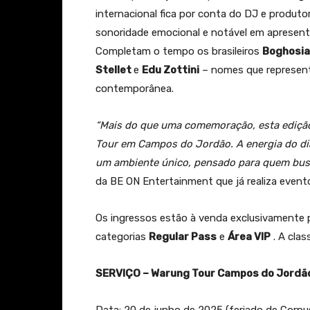
internacional fica por conta do DJ e produto
sonoridade emocional e notável em apresenta
Completam o tempo os brasileiros
Boghosi
Stellet
e
Edu Zottini
– nomes que representa
contemporânea.
“Mais do que uma comemoração, esta ediçã
Tour em Campos do Jordão. A energia do dia
um ambiente único, pensado para quem busc
da BE ON Entertainment que já realiza even
Os ingressos estão à venda exclusivamente 
categorias
Regular Pass
e
Área VIP
. A clas
SERVIÇO – Warung Tour Campos do Jordã