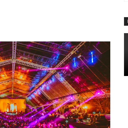
App
Linkedin
Telegram