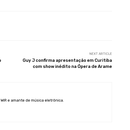
X
WhatsApp
Linkedin
Telegram
NEXT ARTICLE
o
Guy J confirma apresentação em Curitiba
com show inédito na Ópera de Arame
 WiR e amante de música eletrônica.