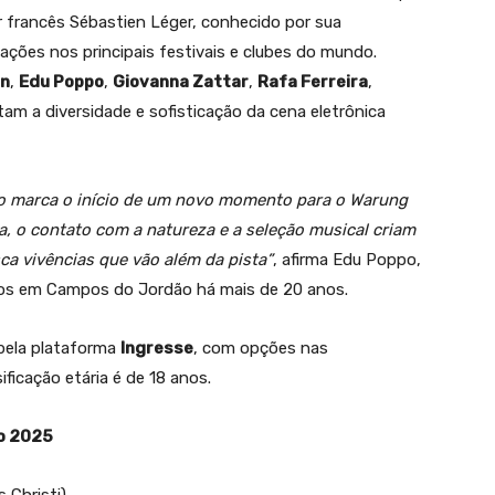
r francês Sébastien Léger, conhecido por sua
ções nos principais festivais e clubes do mundo.
an
,
Edu Poppo
,
Giovanna Zattar
,
Rafa Ferreira
,
m a diversidade e sofisticação da cena eletrônica
o marca o início de um novo momento para o Warung
, o contato com a natureza e a seleção musical criam
a vivências que vão além da pista”
, afirma Edu Poppo,
tos em Campos do Jordão há mais de 20 anos.
pela plataforma
Ingresse
, com opções nas
sificação etária é de 18 anos.
o 2025