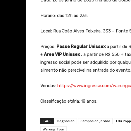
Data: 20 de junho de 2025 (feriado de Corpus
Horário: das 12h às 23h.
Local: Rua João Alves Teixeira, 333 – Fonte
Preços:
Passe Regular Unissex
a partir de 
e
Área VIP Unissex
, a partir de R$ 550 + táx
ingresso social pode ser adquirido por qualq
alimento não perecível na entrada do evento
Vendas:
https://www.ingresse.com/warung
Classificação etária: 18 anos.
TAGS
Boghosian
Campos do Jordão
Edu Pop
Warung Tour