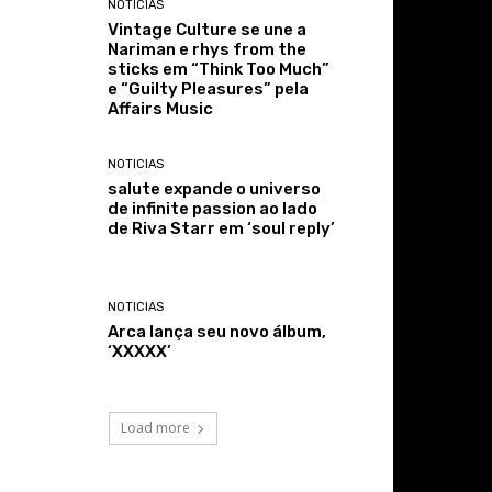
NOTICIAS
Vintage Culture se une a
Nariman e rhys from the
sticks em “Think Too Much”
e “Guilty Pleasures” pela
Affairs Music
NOTICIAS
salute expande o universo
de infinite passion ao lado
de Riva Starr em ‘soul reply’
NOTICIAS
Arca lança seu novo álbum,
‘XXXXX’
Load more