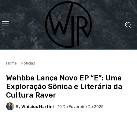
Home
Noticias
Wehbba Lança Novo EP “E”: Uma
Exploração Sônica e Literária da
Cultura Raver
By
Vinicius Martini
10 De Fevereiro De 2025
Facebook
X
WhatsApp
Li