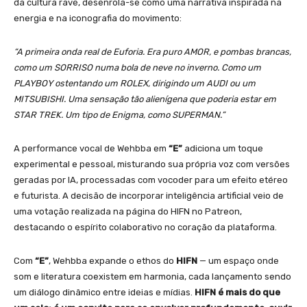
da cultura rave, desenrola-se como uma narrativa inspirada na
energia e na iconografia do movimento:
“A primeira onda real de Euforia. Era puro AMOR, e pombas brancas,
como um SORRISO numa bola de neve no inverno. Como um
PLAYBOY ostentando um ROLEX, dirigindo um AUDI ou um
MITSUBISHI. Uma sensação tão alienígena que poderia estar em
STAR TREK. Um tipo de Enigma, como SUPERMAN.”
A performance vocal de Wehbba em
“E”
adiciona um toque
experimental e pessoal, misturando sua própria voz com versões
geradas por IA, processadas com vocoder para um efeito etéreo
e futurista. A decisão de incorporar inteligência artificial veio de
uma votação realizada na página do HIFN no Patreon,
destacando o espírito colaborativo no coração da plataforma.
Com
“E”
, Wehbba expande o ethos do
HIFN
— um espaço onde
som e literatura coexistem em harmonia, cada lançamento sendo
um diálogo dinâmico entre ideias e mídias.
HIFN é mais do que