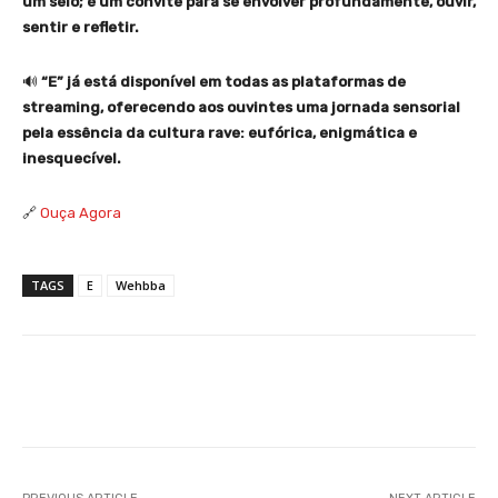
um selo; é um convite para se envolver profundamente, ouvir,
sentir e refletir.
🔊
“E” já está disponível em todas as plataformas de
streaming, oferecendo aos ouvintes uma jornada sensorial
pela essência da cultura rave: eufórica, enigmática e
inesquecível.
🔗
Ouça Agora
TAGS
E
Wehbba
Facebook
X
WhatsApp
Li