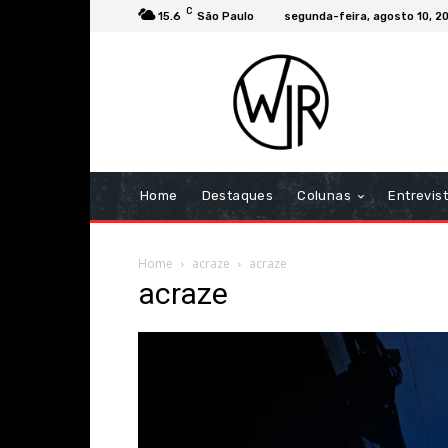
C
15.6
São Paulo
segunda-feira, agosto 10, 2
Home
Destaques
Colunas
Entrevis
Home
acraze
acraze
acraze