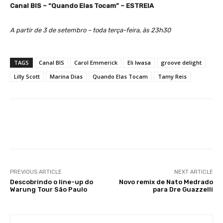
Canal BIS – “Quando Elas Tocam” – ESTREIA
A partir de 3 de setembro – toda terça-feira, às 23h30
TAGS
Canal BIS
Carol Emmerick
Eli Iwasa
groove delight
Lilly Scott
Marina Dias
Quando Elas Tocam
Tamy Reis
Facebook
X
WhatsApp
Li
PREVIOUS ARTICLE
NEXT ARTICLE
Descobrindo o line-up do
Novo remix de Nato Medrado
Warung Tour São Paulo
para Dre Guazzelli