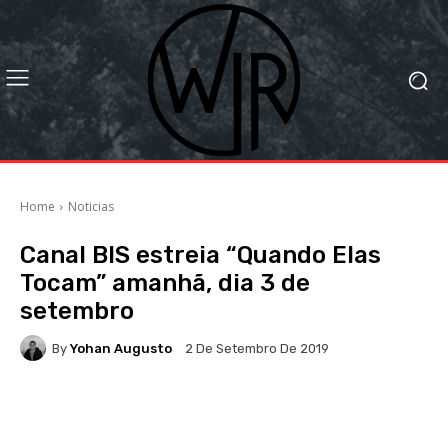
Home
Noticias
Canal BIS estreia “Quando Elas
Tocam” amanhã, dia 3 de
setembro
By
Yohan Augusto
2 De Setembro De 2019
Facebook
X
WhatsApp
Li