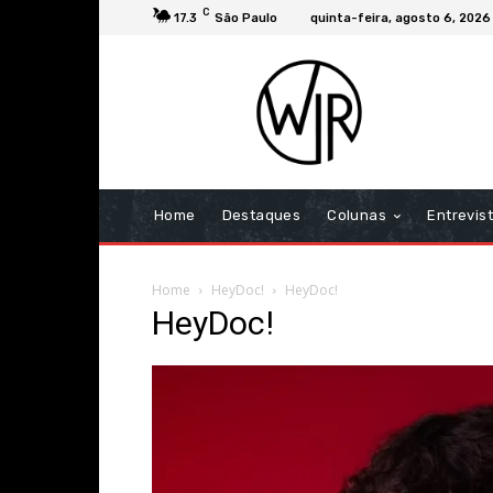
C
17.3
São Paulo
quinta-feira, agosto 6, 2026
Home
Destaques
Colunas
Entrevis
Home
HeyDoc!
HeyDoc!
HeyDoc!